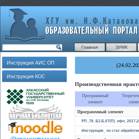
Главная
ЭУМК
Инструкция АИС ОП
(24.02.20
Инструкция КОС
Производственная практи
Программный
Теоретич
элемент
элеме
Программный элемент
РП_78_Б2.Б.07(П)_oфо_2017,20
Инструкция_ по стат обработк